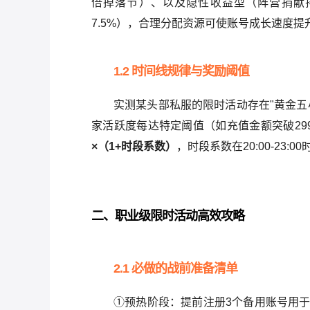
倍掉落节）、以及隐性收益型（阵营捐献
7.5%），合理分配资源可使账号成长速度提
1.2 时间线规律与奖励阈值
实测某头部私服的限时活动存在"黄金五
家活跃度每达特定阈值（如充值金额突破29
×（1+时段系数）
，时段系数在20:00-23:0
二、职业级限时活动高效攻略
2.1 必做的战前准备清单
①预热阶段：提前注册3个备用账号用