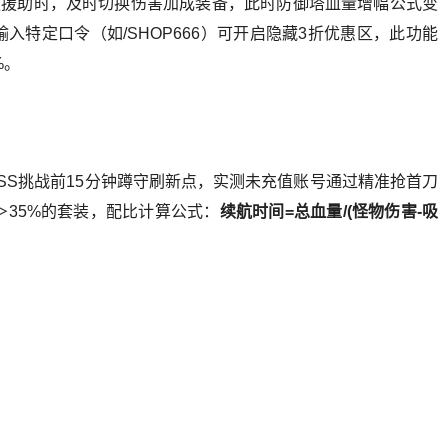
跨服援助时，及时切换伤害加成装备，此时防御塔血量增幅公式变
输入特定口令（如/SHOP666）可开启隐藏3折优惠区，此功能
%。
SS挑战前15分钟蹲守刷新点，实测未充值账号通过精准抢首刀
＞35%的套装，配比计算公式：
续航时间=总血量/(怪物伤害-吸