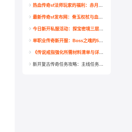
热血传奇sf法师玩家的福利：赤月恶魔卡位打法全拆解，站着就能输出
最新传奇sf发布网：骨玉权杖与血饮，哪把法师更保值？
今日新开私服活动：探宝密境三层产出分析，值得买门票吗？
单职业传奇新开服：Boss之魂的5大获取攻略大揭秘
《传说戒指强化所需材料清单与详细步骤》—— 新服冲榜必看指南！
新开复古传奇任务攻略：主线任务怎么做最快