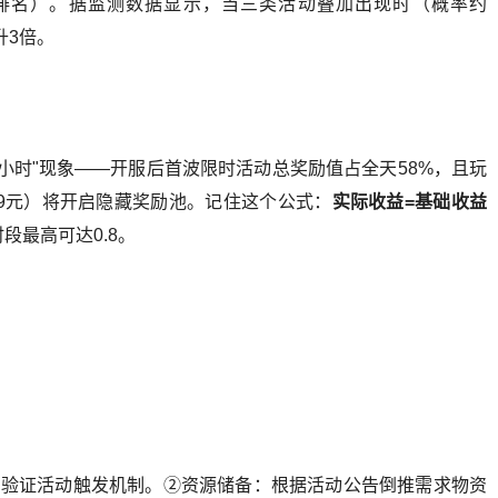
排名）。据监测数据显示，当三类活动叠加出现时（概率约
升3倍。
小时"现象——开服后首波限时活动总奖励值占全天58%，且玩
9元）将开启隐藏奖励池。记住这个公式：
实际收益=基础收益
0时段最高可达0.8。
于验证活动触发机制。②资源储备：根据活动公告倒推需求物资