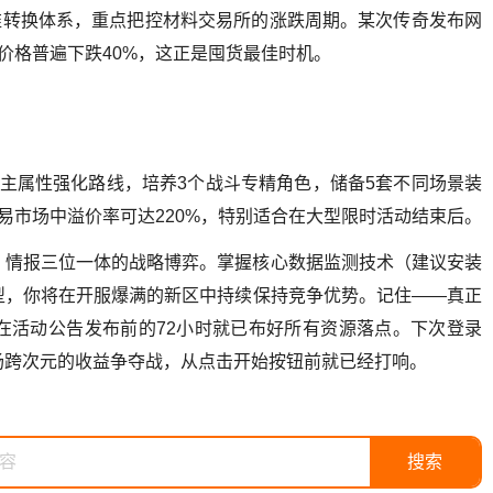
维转换体系，重点把控材料交易所的涨跌周期。某次传奇发布网
价格普遍下跌40%，这正是囤货最佳时机。
1条主属性强化路线，培养3个战斗专精角色，储备5套不同场景装
易市场中溢价率可达220%，特别适合在大型限时活动结束后。
、情报三位一体的战略博弈。掌握核心数据监测技术（建议安装
型，你将在开服爆满的新区中持续保持竞争优势。记住——真正
在活动公告发布前的72小时就已布好所有资源落点。下次登录
场跨次元的收益争夺战，从点击开始按钮前就已经打响。