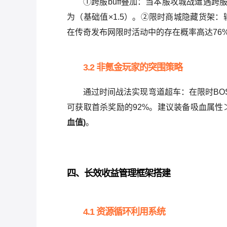
①跨服buff叠加：当本服攻城战遭遇
为（基础值×1.5）。②限时商城隐藏货架：
在传奇发布网限时活动中的存在概率高达76
3.2 非氪金玩家的突围策略
通过时间战法实现弯道超车：在限时BO
可获取首杀奖励的92%。建议装备吸血属性
血值)
。
四、长效收益管理框架搭建
4.1 资源循环利用系统