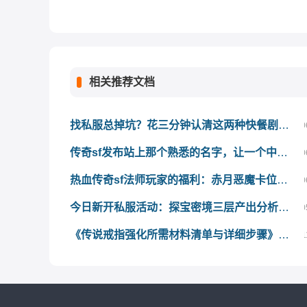
相关推荐文档
找私服总掉坑？花三分钟认清这两种快餐剧本，省下大把时间
0
传奇sf发布站上那个熟悉的名字，让一个中年男人在屏幕前坐了很久
0
热血传奇sf法师玩家的福利：赤月恶魔卡位打法全拆解，站着就能输出
0
今日新开私服活动：探宝密境三层产出分析，值得买门票吗？
0
《传说戒指强化所需材料清单与详细步骤》—— 新服冲榜必看指南！
1