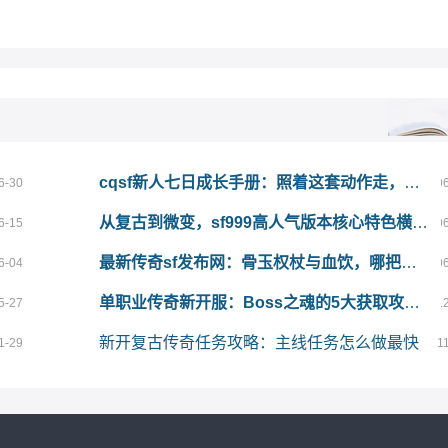
cqsf新人七日成长手册：照着这套动作走，攻沙当天你就是主力
6-30
0
从复古到微变，sf999高人气版本核心特色横向解读
6-15
0
最新传奇sf发布网：骨玉权杖与血饮，哪把法师更保值？
6-04
0
单职业传奇新开服：Boss之魂的5大获取攻略大揭秘
5-27
1
新开复古传奇任务攻略：主线任务怎么做最快
1-29
1