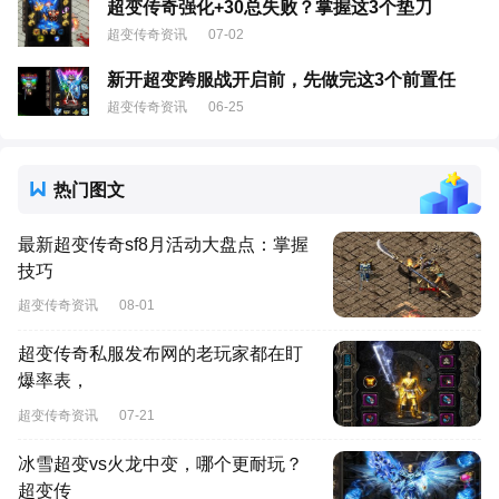
超变传奇强化+30总失败？掌握这3个垫刀
超变传奇资讯
07-02
新开超变跨服战开启前，先做完这3个前置任
超变传奇资讯
06-25
热门图文
最新超变传奇sf8月活动大盘点：掌握
技巧
超变传奇资讯
08-01
超变传奇私服发布网的老玩家都在盯
爆率表，
超变传奇资讯
07-21
冰雪超变vs火龙中变，哪个更耐玩？
超变传