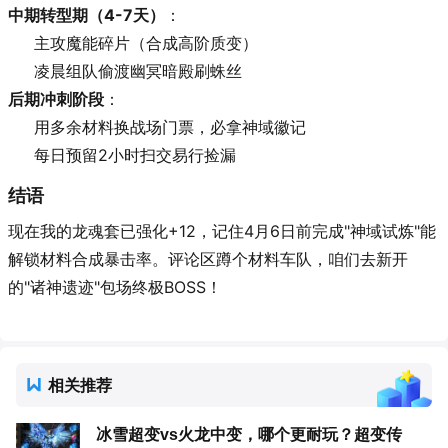
中期转型期（4-7天）
：
主攻魔能碎片（合成高阶质变）
凌晨组队偷渡幽冥暗殿刷蛛丝
后期冲刺阶段
：
用多余材料换战场门票，必拿神域徽记
每日预留2小时扫交易行捡漏
结语
现在我的龙魂套已强化+12，记住4月6日前完成"神域试炼"能
解锁材料合成暴击率。评论区蹲个材料车队，咱们去新开
的"诸神遗迹"包场终极BOSS！
相关推荐
冰雪超变vs火龙中变，哪个更耐玩？超变传