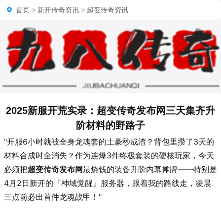
首页
>
新开传奇资讯
>
超变传奇资讯
2025新服开荒实录：超变传奇发布网三天集齐升
阶材料的野路子
"开服6小时就被全身龙魂套的土豪秒成渣？背包里攒了3天的
材料合成时全消失？作为连爆3件终极套装的硬核玩家，今天
必须把
超变传奇发布网
最烧钱的装备升阶内幕摊牌——特别是
4月2日新开的『神域觉醒』服务器，跟着我的路线走，凌晨
三点前必出首件龙魂战甲！"