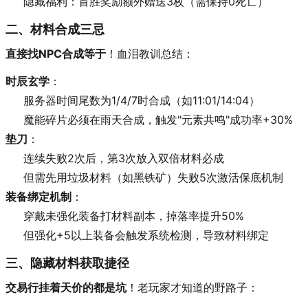
隐藏福利：首胜奖励额外赠送3枚（需保持0死亡）
二、材料合成三忌
直接找NPC合成等于
！血泪教训总结：
时辰玄学
：
服务器时间尾数为1/4/7时合成（如11:01/14:04）
魔能碎片必须在雨天合成，触发"元素共鸣"成功率+30%
垫刀
：
连续失败2次后，第3次放入双倍材料必成
但需先用垃圾材料（如黑铁矿）失败5次激活保底机制
装备绑定机制
：
穿戴未强化装备打材料副本，掉落率提升50%
但强化+5以上装备会触发系统检测，导致材料绑定
三、隐藏材料获取捷径
交易行挂着天价的都是坑
！老玩家才知道的野路子：