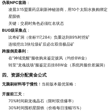
伪装NPC套路
：
凌晨3:15盟重药店刷新神秘游商，用10个太阳水换购绑定
星陨铁
关键：交易时角色必须红名状态
BUG级采集点
：
比奇矿洞（坐标117,284）负重达到89%时挖矿
连续挖出3块垃圾矿后必出双倍极品矿
跨服倒卖暴利
：
在"神域觉醒"服收购未鉴定披风（均价8W金）
转至"龙魂战场"服鉴定后挂88W金（系统跨服价差漏洞）
四、资源分配黄金公式
无脑刷材料等于慢性
！当前版本最优策略：
开服前三天
：
70%时间刷龙魂晶石（限时双倍爆率）
30%时间囤积星陨铁（价格每日涨幅15%）