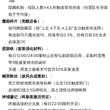
3颗
隐藏机制：组队人数≥4人时触发双倍掉落（但需队长等级
低于平均值）
魔能碎片（觉醒必备）
：
祖玛阁隐藏层（按"上左→下右→上右"走法触发传送阵）
每波刷15只魔化祖玛，掉落率仅0.3%，但每日前3次击杀
必保底1片
星陨铁（套装强化材料）
：
每日12:00/24:00毒蛇山谷祭坛刷新陨石雨，采集时需携
带5瓶修复神水防破碎
关键：用道士施毒术可提升50%采集速度
幽冥蛛丝（披风合成素材）
：
死亡棺材地图东南角枯树（点击13次触发暗门）
必须组1战士1法师组合，战士顶怪法师烧蛛网
神域徽记（终极套激活凭证）
：
跨服战场积分兑换（每日22:00限时开启）