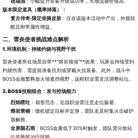
祝福油
：小幅提升装备升级成功率，市场流通价值高。
版本限定道具（概率掉落）：
复古传奇·限定坐骑皮肤
：仅在该版本活动中产出，外观炫
酷且附带属性增益。
二、雷炎使者挑战难点解析
1. 环境机制：持续灼烧与视野干扰
雷炎使者所在场景自带**“熔岩领域”**效果，玩家会持续受到
灼烧伤害，需提前准备抗剂或穿戴火抗装备。此外，战斗中
BOSS会频繁释放火墙遮挡视野，远程职业需灵活调整站位。
2. BOSS技能组合：发与控场能力
烈焰喷吐
：扇形范击，近战职业需注意走位躲避。
熔岩禁锢
：随机锁定目标并定身，需队友及时集火击破护
盾解救。
全屏陨石雨
：BOSS血量低于30%时触发，团队需分散站
位并预留治疗技能。