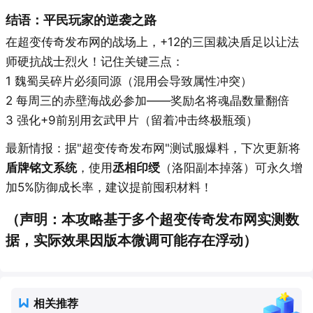
结语：平民玩家的逆袭之路
在超变传奇发布网的战场上，+12的三国裁决盾足以让法
师硬抗战士烈火！记住关键三点：
1 魏蜀吴碎片必须同源（混用会导致属性冲突）
2 每周三的赤壁海战必参加——奖励名将魂晶数量翻倍
3 强化+9前别用玄武甲片（留着冲击终极瓶颈）
最新情报：据"超变传奇发布网"测试服爆料，下次更新将
盾牌铭文系统
，使用
丞相印绶
（洛阳副本掉落）可永久增
加5%防御成长率，建议提前囤积材料！
（声明：本攻略基于多个超变传奇发布网实测数
据，实际效果因版本微调可能存在浮动）
相关推荐