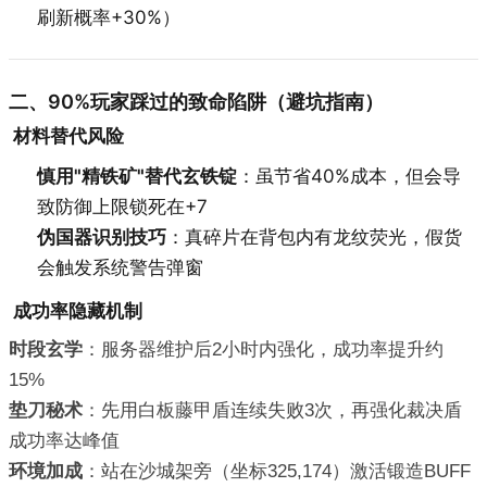
刷新概率+30%）
二、90%玩家踩过的致命陷阱（避坑指南）
材料替代风险
慎用"精铁矿"替代玄铁锭
：虽节省40%成本，但会导
致防御上限锁死在+7
伪国器识别技巧
：真碎片在背包内有龙纹荧光，假货
会触发系统警告弹窗
成功率隐藏机制
时段玄学
：服务器维护后2小时内强化，成功率提升约
15%
垫刀秘术
：先用白板藤甲盾连续失败3次，再强化裁决盾
成功率达峰值
环境加成
：站在沙城架旁（坐标325,174）激活锻造BUFF