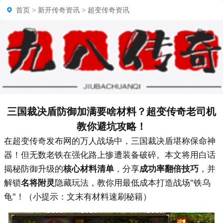
首页
>
新开传奇资讯
>
超变传奇资讯
三国裁决盾防御加满要啥材料？超变传奇老司机
教你避坑攻略！
在超变传奇发布网的万人战场中，三国裁决盾堪称保命神
器！但无数老铁在强化路上惨遭装备破碎。本文将用白话
揭秘防御升级的
核心材料清单
，分享
成功率翻倍技巧
，并
解锁
名将附灵
隐藏玩法，教你用最低成本打造战场"铁乌
龟"！（小提示：文末有材料速刷秘籍）