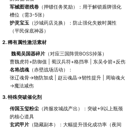
军械图谱残卷
（押镖任务奖励）：用于解锁盾牌强化
槽位（需3-5张）
护灵宝玉
（沙城药店兑换）：防止强化失败时属性
（平民保底神器）
2. 稀有属性激活素材
魏蜀吴国器碎片
（对应三国阵营BOSS掉落）
曹魏虎符+防御值 | 蜀汉兵符+格挡率 | 东吴令箭+反伤
名将战魂
（赤壁战场活动）：
张辽魂骨→物防加成 | 赵云魂晶→韧性提升 | 周瑜魂火
→魔法减伤
3. 特殊突破催化剂
传国玉玺粉尘
（跨服攻城战产出）：突破+9以上瓶颈
的核心道具
玄武甲片
（隐藏副本）：大幅提升强化成功率（夜间