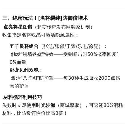
三、绝密玩法！[名将羁绊]防御倍增术
点亮将星图谱
（超变传奇发布网独家机制）
收集指定名将魂晶可激活隐藏属性：
五子良将组合
（张辽/张郃/于禁/乐进/徐晃）：
触发"铜墙铁壁"特效——受到暴击时50%概率回复1
0%血量
卧龙凤雏双魂
：
激活"八阵图"防护罩——每30秒生成吸收2000点伤
害的护盾
材料循环利用技巧
失败时立即使用
时光沙漏
（商城获取），可返还80%消耗
材料，比防爆符性价比高3倍！