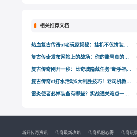
相关推荐文档
热血复古传奇sf老玩家揭秘：挂机不仅拼装备，更要懂这3条防封红线
0
复古传奇发布网站上的战场：你的账号真的经得起考验吗？
0
复古传奇刚开一秒：比奇城隐藏任务“新手福利”领金币教程
0
复古传奇sf打水活动5大制胜技巧！老司机教你轻松搬空奖励池
1
雷炎使者必掉装备有哪些？实战通关难点一网打尽！
0
新开传奇资讯
传奇最新攻略
传奇私服心得
传奇玩