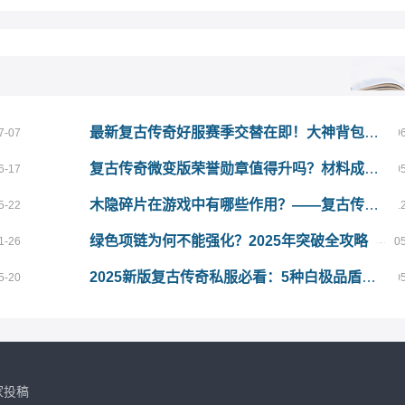
最新复古传奇好服赛季交替在即！大神背包里从不丢弃的5样底牌道具
7-07
0
复古传奇微变版荣誉勋章值得升吗？材料成本与回报全面分析
6-17
0
木隐碎片在游戏中有哪些作用？——复古传奇发布网玩家必看攻略
5-22
1
绿色项链为何不能强化？2025年突破全攻略
1-26
0
2025新版复古传奇私服必看：5种白极品盾牌全攻略
5-20
0
家投稿