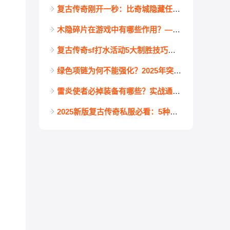
复古传奇刚开一秒：比奇城隐藏任务“新手福利”领金币教程
木隐碎片在游戏中有哪些作用？——复古传奇发布网玩家必看攻略
复古传奇sf打水活动5大制胜技巧！老司机教你轻松搬空奖励池
绿色项链为何不能强化？2025年突破全攻略
雷炎使者必掉装备有哪些？实战通关难点一网打尽！
2025新版复古传奇私服必看：5种白极品盾牌全攻略