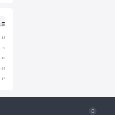
6-18
5-29
2-18
5-29
5-17