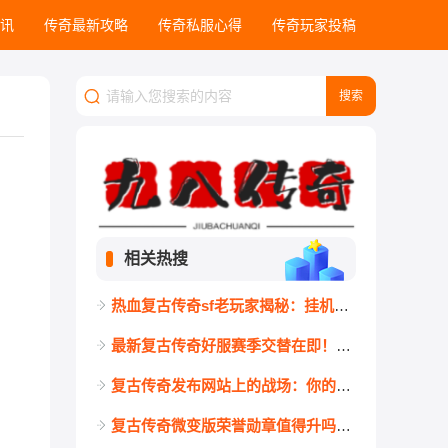
讯
传奇最新攻略
传奇私服心得
传奇玩家投稿
相关热搜
热血复古传奇sf老玩家揭秘：挂机不仅拼装备，更要懂这3条防封红线
最新复古传奇好服赛季交替在即！大神背包里从不丢弃的5样底牌道具
复古传奇发布网站上的战场：你的账号真的经得起考验吗？
复古传奇微变版荣誉勋章值得升吗？材料成本与回报全面分析