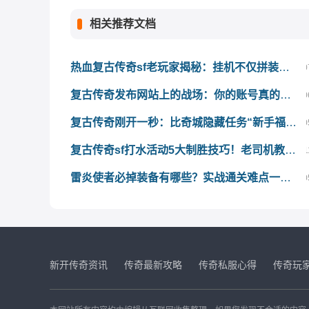
相关推荐文档
热血复古传奇sf老玩家揭秘：挂机不仅拼装备，更要懂这3条防封红线
0
复古传奇发布网站上的战场：你的账号真的经得起考验吗？
0
复古传奇刚开一秒：比奇城隐藏任务“新手福利”领金币教程
0
复古传奇sf打水活动5大制胜技巧！老司机教你轻松搬空奖励池
1
雷炎使者必掉装备有哪些？实战通关难点一网打尽！
0
新开传奇资讯
传奇最新攻略
传奇私服心得
传奇玩