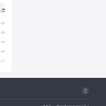
6-18
5-29
2-18
5-29
5-17