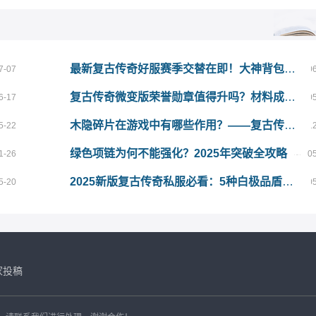
最新复古传奇好服赛季交替在即！大神背包里从不丢弃的5样底牌道具
7-07
0
复古传奇微变版荣誉勋章值得升吗？材料成本与回报全面分析
6-17
0
木隐碎片在游戏中有哪些作用？——复古传奇发布网玩家必看攻略
5-22
1
绿色项链为何不能强化？2025年突破全攻略
1-26
0
2025新版复古传奇私服必看：5种白极品盾牌全攻略
5-20
0
家投稿