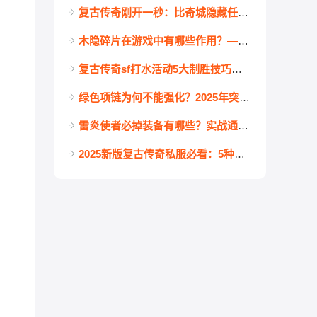
复古传奇刚开一秒：比奇城隐藏任务“新手福利”领金币教程
木隐碎片在游戏中有哪些作用？——复古传奇发布网玩家必看攻略
复古传奇sf打水活动5大制胜技巧！老司机教你轻松搬空奖励池
绿色项链为何不能强化？2025年突破全攻略
雷炎使者必掉装备有哪些？实战通关难点一网打尽！
2025新版复古传奇私服必看：5种白极品盾牌全攻略