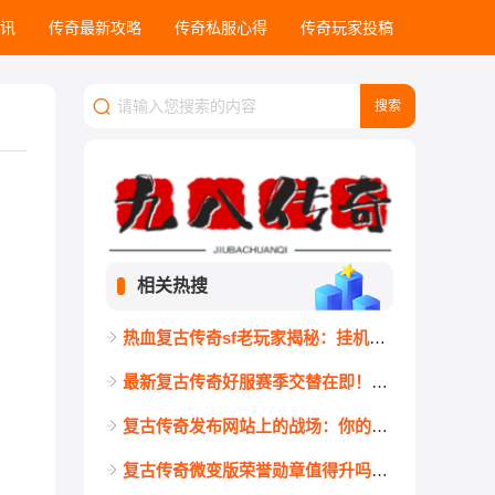
讯
传奇最新攻略
传奇私服心得
传奇玩家投稿
相关热搜
热血复古传奇sf老玩家揭秘：挂机不仅拼装备，更要懂这3条防封红线
最新复古传奇好服赛季交替在即！大神背包里从不丢弃的5样底牌道具
复古传奇发布网站上的战场：你的账号真的经得起考验吗？
复古传奇微变版荣誉勋章值得升吗？材料成本与回报全面分析