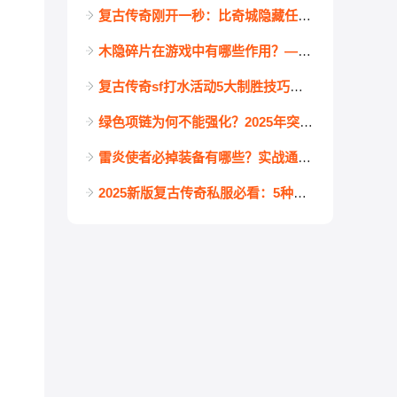
复古传奇刚开一秒：比奇城隐藏任务“新手福利”领金币教程
木隐碎片在游戏中有哪些作用？——复古传奇发布网玩家必看攻略
复古传奇sf打水活动5大制胜技巧！老司机教你轻松搬空奖励池
绿色项链为何不能强化？2025年突破全攻略
雷炎使者必掉装备有哪些？实战通关难点一网打尽！
2025新版复古传奇私服必看：5种白极品盾牌全攻略