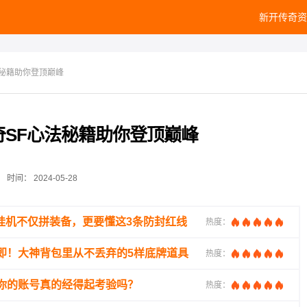
新开传奇资
法秘籍助你登顶巅峰
奇SF心法秘籍助你登顶巅峰
时间：
2024-05-28
挂机不仅拼装备，更要懂这3条防封红线
热度：
即！大神背包里从不丢弃的5样底牌道具
热度：
你的账号真的经得起考验吗？
热度：