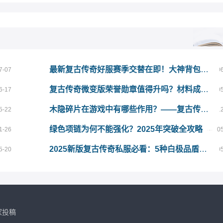
最新复古传奇好服赛季交替在即！大神背包里从不丢弃的5样底牌道具
7-07
0
复古传奇微变版荣誉勋章值得升吗？材料成本与回报全面分析
6-17
0
木隐碎片在游戏中有哪些作用？——复古传奇发布网玩家必看攻略
5-22
1
绿色项链为何不能强化？2025年突破全攻略
1-26
0
2025新版复古传奇私服必看：5种白极品盾牌全攻略
5-20
0
家投稿