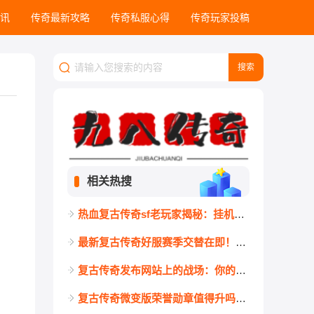
讯
传奇最新攻略
传奇私服心得
传奇玩家投稿
相关热搜
热血复古传奇sf老玩家揭秘：挂机不仅拼装备，更要懂这3条防封红线
最新复古传奇好服赛季交替在即！大神背包里从不丢弃的5样底牌道具
复古传奇发布网站上的战场：你的账号真的经得起考验吗？
复古传奇微变版荣誉勋章值得升吗？材料成本与回报全面分析