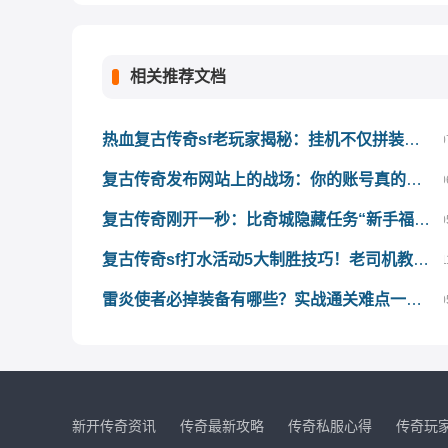
相关推荐文档
热血复古传奇sf老玩家揭秘：挂机不仅拼装备，更要懂这3条防封红线
0
复古传奇发布网站上的战场：你的账号真的经得起考验吗？
0
复古传奇刚开一秒：比奇城隐藏任务“新手福利”领金币教程
0
复古传奇sf打水活动5大制胜技巧！老司机教你轻松搬空奖励池
1
雷炎使者必掉装备有哪些？实战通关难点一网打尽！
0
新开传奇资讯
传奇最新攻略
传奇私服心得
传奇玩