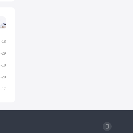
6-18
5-29
2-18
5-29
5-17