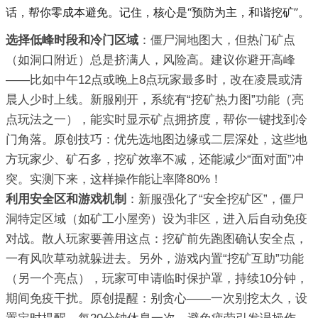
话，帮你零成本避免。记住，核心是“预防为主，和谐挖矿”。
选择低峰时段和冷门区域
：僵尸洞地图大，但热门矿点
（如洞口附近）总是挤满人，风险高。建议你避开高峰
——比如中午12点或晚上8点玩家最多时，改在凌晨或清
晨人少时上线。新服刚开，系统有“挖矿热力图”功能（亮
点玩法之一），能实时显示矿点拥挤度，帮你一键找到冷
门角落。原创技巧：优先选地图边缘或二层深处，这些地
方玩家少、矿石多，挖矿效率不减，还能减少“面对面”冲
突。实测下来，这样操作能让率降80%！
利用安全区和游戏机制
：新服强化了“安全挖矿区”，僵尸
洞特定区域（如矿工小屋旁）设为非区，进入后自动免疫
对战。散人玩家要善用这点：挖矿前先跑图确认安全点，
一有风吹草动就躲进去。另外，游戏内置“挖矿互助”功能
（另一个亮点），玩家可申请临时保护罩，持续10分钟，
期间免疫干扰。原创提醒：别贪心——一次别挖太久，设