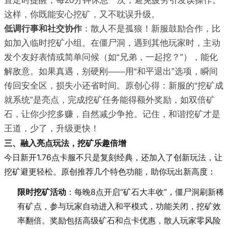
置定时提醒，每20分钟休息一次，避免疲劳引发误操作。
这样，你既能安心挖矿，又不耽误升级。
低调行事和社交协作
：散人不是孤狼！新服鼓励合作，比
如加入临时挖矿小组。在僵尸洞，遇到其他玩家时，主动
发个友好表情或简单问候（如“兄弟，一起挖？”），能化
解敌意。如果真遇，别硬刚——用“和平退出”选项，瞬间
传回安全区，损失小还省时间。原创心得：新服的“挖矿成
就系统”是亮点，完成挖矿任务能得额外奖励，如双倍矿
石，让你少挖多赚，自然减少争抢。记住，和谐挖矿才是
王道，少了，升级更快！
三、融入亮点玩法，挖矿乐趣倍增
今日新开1.76点卡服不只是复刻经典，还加入了创新玩法，让
挖矿避更轻松。原创推荐几个特色功能，助你玩出新高度：
限时挖矿活动
：每晚8点开启“矿石大丰收”，僵尸洞刷新稀
有矿点，参与玩家自动进入和平模式，功能关闭，挖矿效
率翻倍。奖励包括高级矿石和点卡优惠，散人玩家零风险