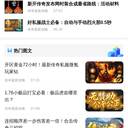
新开传奇发布网时装合成最省路线：活动材料
传奇最新攻略
07-01
好私服战士必备：自动与手动烈火那0.5秒
传奇最新攻略
06-26
热门图文
开区黄金72小时！最新传奇私服微氪
玩家钻
传奇最新攻略
07-15
1.76小极品打宝必看：极品虎齿哪里
出？
传奇最新攻略
07-09
连招顺序差一步伤害差一倍！合击传
奇三招双