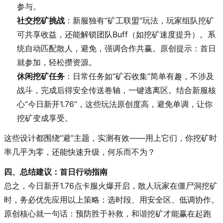
参与。
社交挖矿挑战
：新服独有“矿工联盟”玩法，玩家组队挖矿
可共享收益，还能解锁团队Buff（如挖矿速度提升）。系
统自动匹配散人，避免，强调合作共赢。原创提示：首日
就参加，轻松攒资源。
休闲挖矿任务
：日常任务如“矿石收集”简单有趣，不涉及
战斗，完成后得安全传送卷轴，一键逃离区。结合新服核
心“今日新开1.76”，这些玩法原创度高，避免单调，让你
挖矿变成享受。
这些设计都围绕“避”主题，实测有效——用上它们，你挖矿时
率几乎为零，还能快速升级，何乐而不为？
四、总结建议：首日行动指南
总之，今日新开1.76点卡服火爆开启，散人玩家在僵尸洞挖矿
时，务必优先应用以上策略：选时段、用安全区、低调协作。
原创核心就一句话：预防胜于补救，和谐挖矿才能赢在起跑