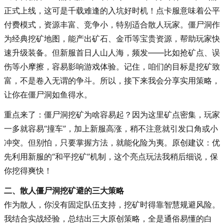
正式上线，这可是千载难逢的入坑好时机！点卡服意味着公平
付费模式，资源丰富、竞争小，特别适合散人玩家。僵尸洞作
为经典挖矿地图，能产出矿石、金币等宝贵资源，帮助玩家快
速升级装备。但新服首日人山人海，频发——比如抢矿点、误
伤等小摩擦，容易影响游戏体验。记住，咱们的目标是挖矿致
富，不是卷入无谓的争斗。所以，接下来我会分享实用策略，
让你在僵尸洞如鱼得水。
重点来了：僵尸洞挖矿为啥容易起？因为这里矿点密集，玩家
一多就容易“撞车”，加上新服高涨，稍不注意就引发口角或小
冲突。但别怕，只要掌握方法，就能化险为夷。原创建议：优
先利用新服的“和平挖矿”机制，这个亮点玩法我稍后细说，保
你挖得爽快！
二、散人僵尸洞挖矿避的三大策略
作为散人，你没有固定队伍支持，挖矿时得靠智慧规避风险。
我结合实战经验，总结出三大原创策略，全是通俗易懂的白