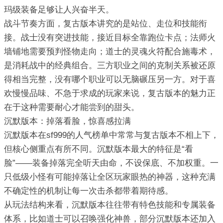
玛级装备足够让人兴奋半天。
战斗节奏方面，复古版本讲究的是站位、走位和技能衔
接。战士没有突进技能，接近目标全靠跑位卡点；法师火
墙铺地需要预判怪物走向；道士的灵魂火符配合施毒术，
是消耗战中的经典组合。三方职业之间的克制关系被还原
得相当完整，没有哪个职业可以无脑碾压另一方。对于喜
欢慢慢品味、不急于求成的玩家来说，复古版本的魅力正
在于这种需要耐心才能尝到的甜头。
沉默版本：掉落看脸，惊喜感拉满
沉默版本在sf999的人气榜单中常常与复古版本不相上下，
但核心侧重点有所不同。沉默版本最大的特征是“看
脸”——装备掉落完全听天由命，不设保底、不加权重。一
只低级小怪有可能掉落让全区玩家眼热的神器，这种充满
不确定性的机制让每一次击杀都带着期待感。
从玩法结构来看，沉默版本往往带有特色技能和专属装备
体系，比如道士可以召唤强化神兽，部分沉默版本还加入