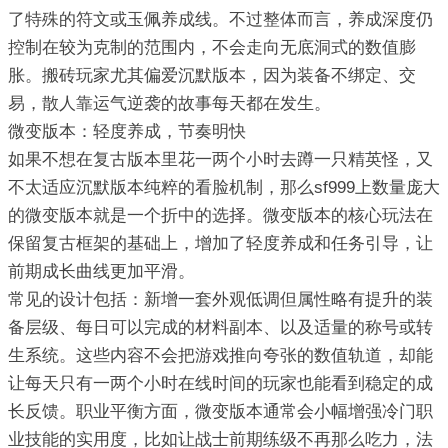
了特殊的符文或玉佩养成线。不过整体而言，养成深度仍
控制在较为克制的范围内，不会走向无底洞式的数值膨
胀。搬砖玩家尤其偏爱沉默版本，因为装备不绑定、交
易，散人靠运气逆袭的故事每天都在发生。
微变版本：轻度养成，节奏明快
如果不想在复古版本里花一两个小时去蹲一只精英怪，又
不太适应沉默版本纯粹的看脸机制，那么sf999上数量庞大
的微变版本就是一个折中的选择。微变版本的核心玩法在
保留复古框架的基础上，增加了轻度养成和任务引导，让
前期成长曲线更加平滑。
常见的设计包括：新增一套外观低调但属性略有提升的装
备层级、每日可以完成的材料副本、以及适量的称号或转
生系统。这些内容不会把游戏推向夸张的数值轨道，却能
让每天只有一两个小时在线时间的玩家也能看到稳定的成
长反馈。职业平衡方面，微变版本通常会小幅增强冷门职
业技能的实用度，比如让战士前期练级不再那么吃力，法