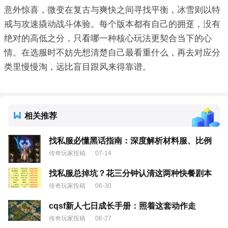
意外惊喜，微变在复古与爽快之间寻找平衡，冰雪则以特
戒与攻速撬动战斗体验。每个版本都有自己的拥趸，没有
绝对的高低之分，只看哪一种核心玩法更契合当下的心
情。在选服时不妨先想清楚自己最看重什么，再去对应分
类里慢慢淘，远比盲目跟风来得靠谱。
相关推荐
找私服必懂黑话指南：深度解析材料服、比例
传奇玩家投稿
07-14
找私服总掉坑？花三分钟认清这两种快餐剧本
传奇玩家投稿
06-30
cqsf新人七日成长手册：照着这套动作走
传奇玩家投稿
06-27