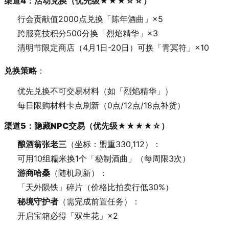
渠道4：活动兑换（优先级★★★☆☆）
行会贡献值2000点兑换「陈年酒曲」×5
跨服竞技积分500分换「烈焰精华」×3
清明节限定商店（4月1日-20日）可换「青冥符」×10
兑换策略
：
优先兑换不可交易材料（如「烈焰精华」）
每日限购材料卡点刷新（0点/12点/18点补货）
渠道5：隐藏NPC交易（优先级★★★★☆）
酿酒翁张老三
（坐标：盟重330,112）：
可用10组糯米换1个「秘制酒曲」（每周限3次）
游商哈桑
（随机刷新）：
「天外陨铁」碎片（价格比拍卖行低30%）
秘境守护者
（需完成前置任务）：
开启宝箱必得「双生花」×2