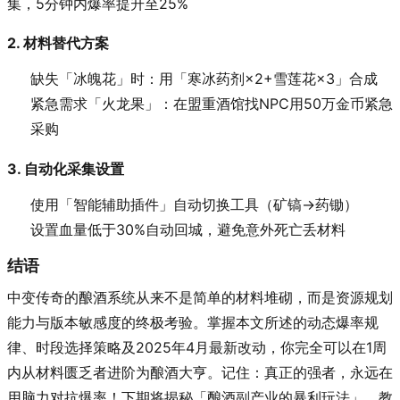
集，5分钟内爆率提升至25%
2. 材料替代方案
缺失「冰魄花」时：用「寒冰药剂×2+雪莲花×3」合成
紧急需求「火龙果」：在盟重酒馆找NPC用50万金币紧急
采购
3. 自动化采集设置
使用「智能辅助插件」自动切换工具（矿镐→药锄）
设置血量低于30%自动回城，避免意外死亡丢材料
结语
中变传奇的酿酒系统从来不是简单的材料堆砌，而是资源规划
能力与版本敏感度的终极考验。掌握本文所述的动态爆率规
律、时段选择策略及2025年4月最新改动，你完全可以在1周
内从材料匮乏者进阶为酿酒大亨。记住：真正的强者，永远在
用脑力对抗爆率！下期将揭秘「酿酒副产业的暴利玩法」，教