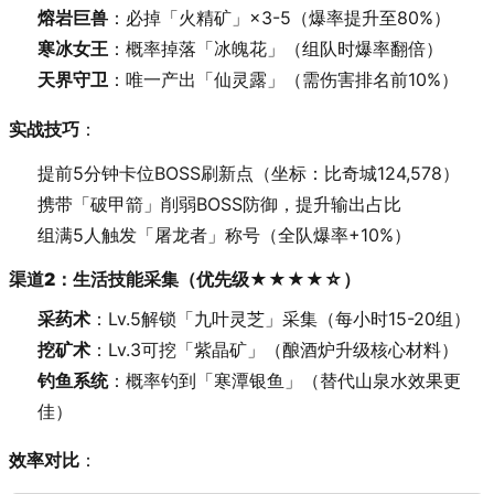
熔岩巨兽
：必掉「火精矿」×3-5（爆率提升至80%）
寒冰女王
：概率掉落「冰魄花」（组队时爆率翻倍）
天界守卫
：唯一产出「仙灵露」（需伤害排名前10%）
实战技巧
：
提前5分钟卡位BOSS刷新点（坐标：比奇城124,578）
携带「破甲箭」削弱BOSS防御，提升输出占比
组满5人触发「屠龙者」称号（全队爆率+10%）
渠道2：生活技能采集（优先级★★★★☆）
采药术
：Lv.5解锁「九叶灵芝」采集（每小时15-20组）
挖矿术
：Lv.3可挖「紫晶矿」（酿酒炉升级核心材料）
钓鱼系统
：概率钓到「寒潭银鱼」（替代山泉水效果更
佳）
效率对比
：