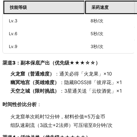
技能等级
采药速度
Lv.3
8秒/次
Lv.6
5秒/次
Lv.9
3秒/次
渠道3：副本保底产出（优先级★★★☆☆）
火龙窟（普通难度）
：通关必得「火龙果」×10
幽冥地宫（英雄难度）
：隐藏BOSS掉「彼岸花」×1
天空之城（限时挑战）
：3星通关送「云纹酒瓮」×1
时间性价比分析
：
火龙窟单次耗时12分钟，材料价值≈5万金币
组队速刷流（3战士+2法师）可压缩至8分钟/次