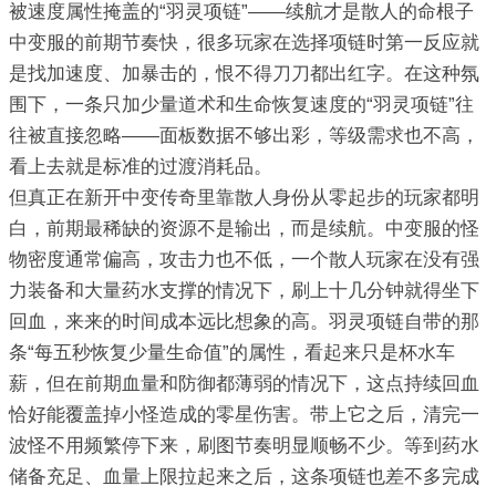
被速度属性掩盖的“羽灵项链”——续航才是散人的命根子
中变服的前期节奏快，很多玩家在选择项链时第一反应就
是找加速度、加暴击的，恨不得刀刀都出红字。在这种氛
围下，一条只加少量道术和生命恢复速度的“羽灵项链”往
往被直接忽略——面板数据不够出彩，等级需求也不高，
看上去就是标准的过渡消耗品。
但真正在新开中变传奇里靠散人身份从零起步的玩家都明
白，前期最稀缺的资源不是输出，而是续航。中变服的怪
物密度通常偏高，攻击力也不低，一个散人玩家在没有强
力装备和大量药水支撑的情况下，刷上十几分钟就得坐下
回血，来来的时间成本远比想象的高。羽灵项链自带的那
条“每五秒恢复少量生命值”的属性，看起来只是杯水车
薪，但在前期血量和防御都薄弱的情况下，这点持续回血
恰好能覆盖掉小怪造成的零星伤害。带上它之后，清完一
波怪不用频繁停下来，刷图节奏明显顺畅不少。等到药水
储备充足、血量上限拉起来之后，这条项链也差不多完成