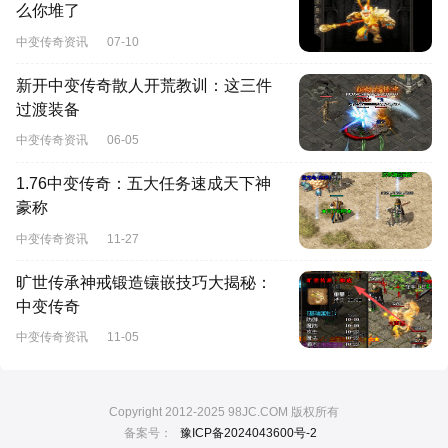
么你堆了
中变传奇资讯
07-10
新开中变传奇散人开荒教训：这三件
过渡装备
中变传奇资讯
06-05
1.76中变传奇：五大任务速成天下神
豪称
中变传奇资讯
11-27
旷世传承神戒锻造镶嵌技巧大揭秘：
中变传奇
中变传奇资讯
11-05
Copyright 2012-2025 98JC.COM 版权所有
备案号：
豫ICP备2024043600号-2