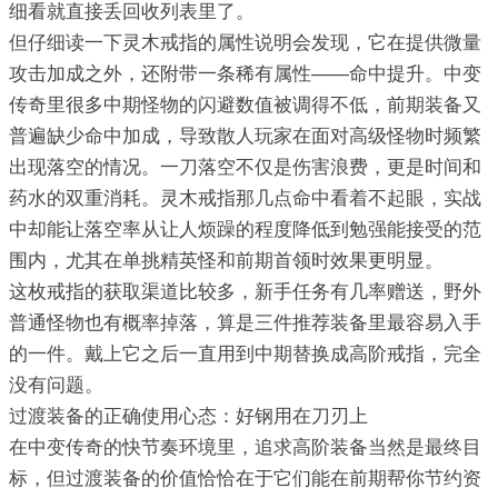
细看就直接丢回收列表里了。
但仔细读一下灵木戒指的属性说明会发现，它在提供微量
攻击加成之外，还附带一条稀有属性——命中提升。中变
传奇里很多中期怪物的闪避数值被调得不低，前期装备又
普遍缺少命中加成，导致散人玩家在面对高级怪物时频繁
出现落空的情况。一刀落空不仅是伤害浪费，更是时间和
药水的双重消耗。灵木戒指那几点命中看着不起眼，实战
中却能让落空率从让人烦躁的程度降低到勉强能接受的范
围内，尤其在单挑精英怪和前期首领时效果更明显。
这枚戒指的获取渠道比较多，新手任务有几率赠送，野外
普通怪物也有概率掉落，算是三件推荐装备里最容易入手
的一件。戴上它之后一直用到中期替换成高阶戒指，完全
没有问题。
过渡装备的正确使用心态：好钢用在刀刃上
在中变传奇的快节奏环境里，追求高阶装备当然是最终目
标，但过渡装备的价值恰恰在于它们能在前期帮你节约资