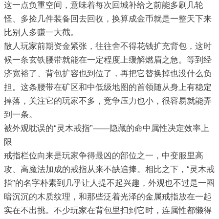
这一点负重空间，意味着每次回城补给之前能多刷几轮
怪、多捡几件装备回去回收，换算成金币就是一整天下来
比别人多赚一大截。
散人玩家前期资金紧张，往往舍不得花钱扩充背包，这时
候一条玄铁腰带就能在一定程度上缓解燃眉之急。等到经
济宽裕了、背包扩容也到位了，再把它替换掉也没什么负
担。这条腰带在矿区和中低级地图的首领随从身上有稳定
掉落，关注它的玩家不多，竞争压力也小，很容易就能弄
到一条。
被外观耽误的“灵木戒指”——隐藏的命中属性决定效率上
限
戒指栏位向来是玩家争得最凶的部位之一，中变服里高
攻、高魔法加成的戒指从来不缺追捧。相比之下，“灵木戒
指”的名字朴素到几乎让人提不起兴趣，外观也不过是一圈
暗沉沉的木质纹理，和那些泛着光泽的金属戒指放在一起
实在不出挑。不少玩家在背包里扫到它时，连属性都懒得