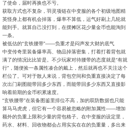
了使命，届时再换也不亏。
获取方式也不复杂，羽灵项链在中变服的各个初级地图精
英怪身上都有机会掉落，爆率不算低，运气好刷上几轮就
能到手。就算自己没打到，在摆摊区花少量金币也能淘到
一条。
被低估的“玄铁腰带”——负重才是闷声发大财的底气
中变传奇里装备爆率高、物品掉落密集，打着打着背包就
满了的情况比比皆是。不少玩家对待腰带的态度就是“有就
行”，随便捡一条属性凑合的戴上，然后就再也不关注这个
栏位了。可对于散人来说，背包空间和负重直接决定了每
次出门刷图能带回多少东西，而能带回多少东西又直接影
响着前期的金币积累速度。
“玄铁腰带”在装备图鉴里排位不高，加的双防数据也只能
算马马虎虎，但它有一个容易被忽略的附加属性——增加
额外的负重上限和少量的背包格子。在中变服的设定里，
药水、材料、回收物都会占用实实在在的负重量，多出来